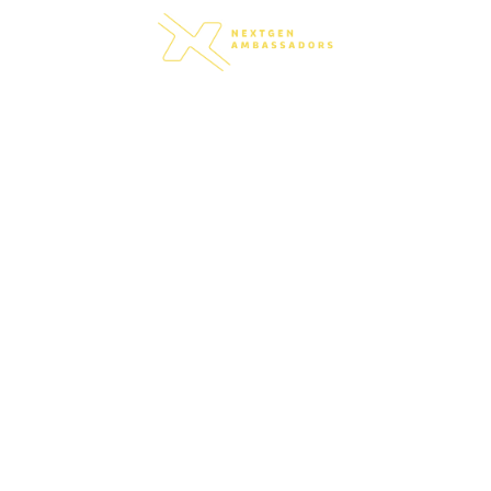
Rusfri
Oppdateri
 sprekkene i samfunnet – isolert, uten arbeid,
 støttende fellesskap. Med din støtte kan noen
 begynne på nytt.