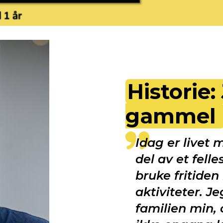
Historie:
gammel
Idag er livet m
del av et fell
bruke fritide
aktiviteter. J
familien min, 